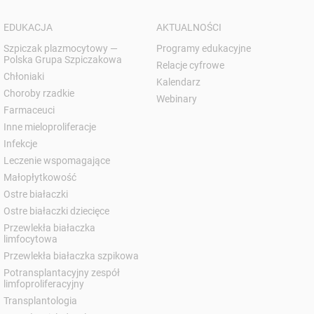
EDUKACJA
AKTUALNOŚCI
Szpiczak plazmocytowy —
Programy edukacyjne
Polska Grupa Szpiczakowa
Relacje cyfrowe
Chłoniaki
Kalendarz
Choroby rzadkie
Webinary
Farmaceuci
Inne mieloproliferacje
Infekcje
Leczenie wspomagające
Małopłytkowość
Ostre białaczki
Ostre białaczki dziecięce
Przewlekła białaczka
limfocytowa
Przewlekła białaczka szpikowa
Potransplantacyjny zespół
limfoproliferacyjny
Transplantologia