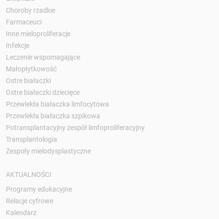
Choroby rzadkie
Farmaceuci
Inne mieloproliferacje
Infekcje
Leczenie wspomagające
Małopłytkowość
Ostre białaczki
Ostre białaczki dziecięce
Przewlekła białaczka limfocytowa
Przewlekła białaczka szpikowa
Potransplantacyjny zespół limfoproliferacyjny
Transplantologia
Zespoły mielodysplastyczne
AKTUALNOŚCI
Programy edukacyjne
Relacje cyfrowe
Kalendarz