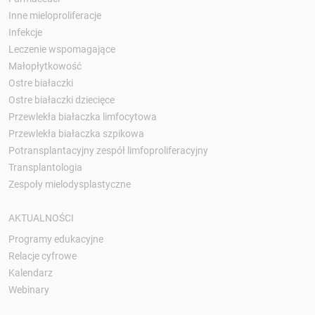
Inne mieloproliferacje
Infekcje
Leczenie wspomagające
Małopłytkowość
Ostre białaczki
Ostre białaczki dziecięce
Przewlekła białaczka limfocytowa
Przewlekła białaczka szpikowa
Potransplantacyjny zespół limfoproliferacyjny
Transplantologia
Zespoły mielodysplastyczne
AKTUALNOŚCI
Programy edukacyjne
Relacje cyfrowe
Kalendarz
Webinary