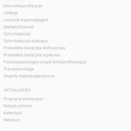
Inne mieloproliferacje
Infekcje
Leczenie wspomagające
Małopłytkowość
Ostre białaczki
Ostre białaczki dziecięce
Przewlekła białaczka limfocytowa
Przewlekła białaczka szpikowa
Potransplantacyjny zespół limfoproliferacyjny
Transplantologia
Zespoły mielodysplastyczne
AKTUALNOŚCI
Programy edukacyjne
Relacje cyfrowe
Kalendarz
Webinary