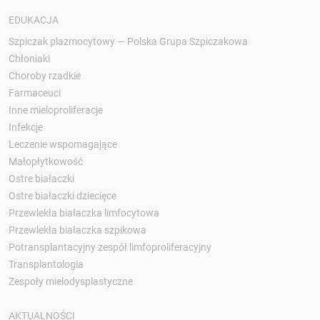
EDUKACJA
Szpiczak plazmocytowy — Polska Grupa Szpiczakowa
Chłoniaki
Choroby rzadkie
Farmaceuci
Inne mieloproliferacje
Infekcje
Leczenie wspomagające
Małopłytkowość
Ostre białaczki
Ostre białaczki dziecięce
Przewlekła białaczka limfocytowa
Przewlekła białaczka szpikowa
Potransplantacyjny zespół limfoproliferacyjny
Transplantologia
Zespoły mielodysplastyczne
AKTUALNOŚCI