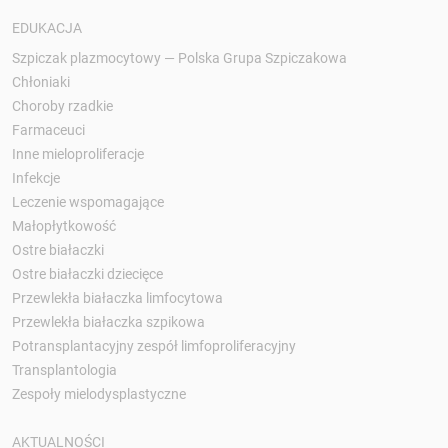
EDUKACJA
Szpiczak plazmocytowy — Polska Grupa Szpiczakowa
Chłoniaki
Choroby rzadkie
Farmaceuci
Inne mieloproliferacje
Infekcje
Leczenie wspomagające
Małopłytkowość
Ostre białaczki
Ostre białaczki dziecięce
Przewlekła białaczka limfocytowa
Przewlekła białaczka szpikowa
Potransplantacyjny zespół limfoproliferacyjny
Transplantologia
Zespoły mielodysplastyczne
AKTUALNOŚCI