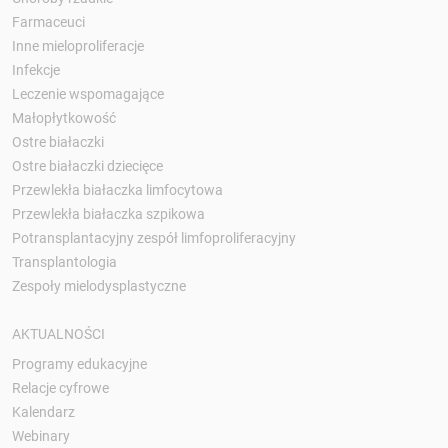
Farmaceuci
Inne mieloproliferacje
Infekcje
Leczenie wspomagające
Małopłytkowość
Ostre białaczki
Ostre białaczki dziecięce
Przewlekła białaczka limfocytowa
Przewlekła białaczka szpikowa
Potransplantacyjny zespół limfoproliferacyjny
Transplantologia
Zespoły mielodysplastyczne
AKTUALNOŚCI
Programy edukacyjne
Relacje cyfrowe
Kalendarz
Webinary