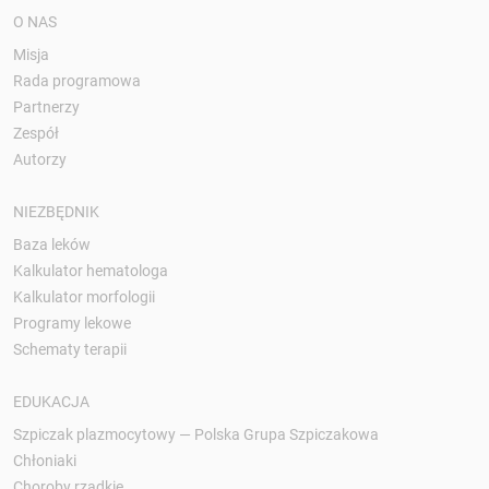
O NAS
Misja
Rada programowa
Partnerzy
Zespół
Autorzy
NIEZBĘDNIK
Baza leków
Kalkulator hematologa
Kalkulator morfologii
Programy lekowe
Schematy terapii
EDUKACJA
Szpiczak plazmocytowy — Polska Grupa Szpiczakowa
Chłoniaki
Choroby rzadkie