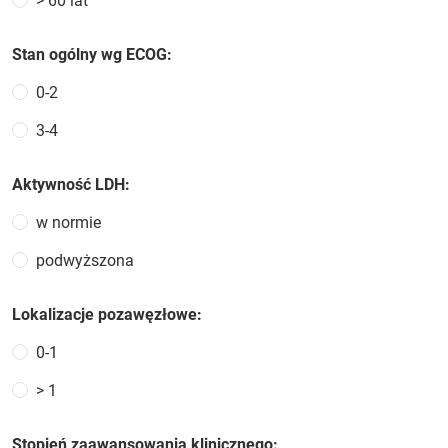
> 60 lat
Stan ogólny wg ECOG:
0-2
3-4
Aktywność LDH:
w normie
podwyższona
Lokalizacje pozawęzłowe:
0-1
> 1
Stopień zaawansowania klinicznego: