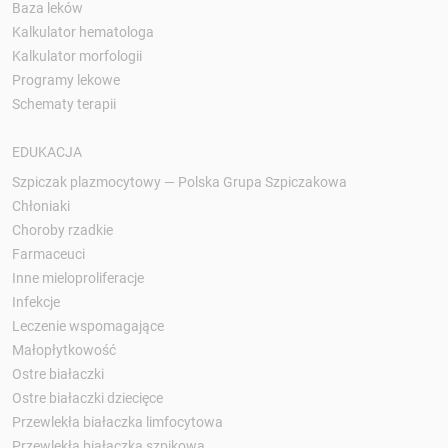
Baza leków
Kalkulator hematologa
Kalkulator morfologii
Programy lekowe
Schematy terapii
EDUKACJA
Szpiczak plazmocytowy — Polska Grupa Szpiczakowa
Chłoniaki
Choroby rzadkie
Farmaceuci
Inne mieloproliferacje
Infekcje
Leczenie wspomagające
Małopłytkowość
Ostre białaczki
Ostre białaczki dziecięce
Przewlekła białaczka limfocytowa
Przewlekła białaczka szpikowa