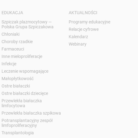
EDUKACJA
AKTUALNOŚCI
Szpiczak plazmocytowy —
Programy edukacyjne
Polska Grupa Szpiczakowa
Relacje cyfrowe
Chłoniaki
Kalendarz
Choroby rzadkie
Webinary
Farmaceuci
Inne mieloproliferacje
Infekcje
Leczenie wspomagające
Małopłytkowość
Ostre białaczki
Ostre białaczki dziecięce
Przewlekła białaczka
limfocytowa
Przewlekła białaczka szpikowa
Potransplantacyjny zespół
limfoproliferacyjny
Transplantologia