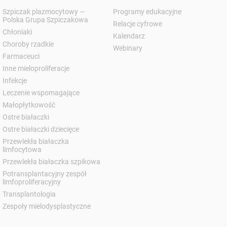
Szpiczak plazmocytowy —
Programy edukacyjne
Polska Grupa Szpiczakowa
Relacje cyfrowe
Chłoniaki
Kalendarz
Choroby rzadkie
Webinary
Farmaceuci
Inne mieloproliferacje
Infekcje
Leczenie wspomagające
Małopłytkowość
Ostre białaczki
Ostre białaczki dziecięce
Przewlekła białaczka
limfocytowa
Przewlekła białaczka szpikowa
Potransplantacyjny zespół
limfoproliferacyjny
Transplantologia
Zespoły mielodysplastyczne