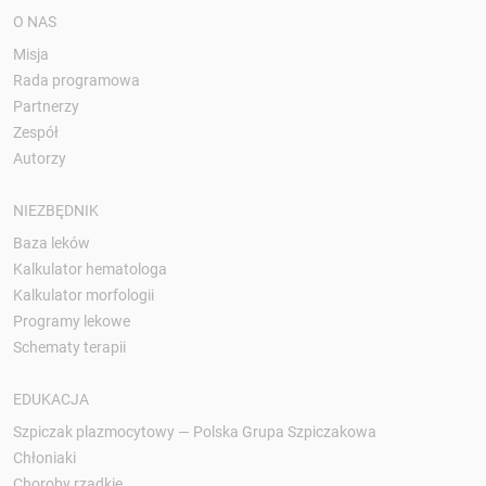
O NAS
Misja
Rada programowa
Partnerzy
Zespół
Autorzy
NIEZBĘDNIK
Baza leków
Kalkulator hematologa
Kalkulator morfologii
Programy lekowe
Schematy terapii
EDUKACJA
Szpiczak plazmocytowy — Polska Grupa Szpiczakowa
Chłoniaki
Choroby rzadkie