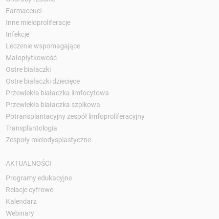
Farmaceuci
Inne mieloproliferacje
Infekcje
Leczenie wspomagające
Małopłytkowość
Ostre białaczki
Ostre białaczki dziecięce
Przewlekła białaczka limfocytowa
Przewlekła białaczka szpikowa
Potransplantacyjny zespół limfoproliferacyjny
Transplantologia
Zespoły mielodysplastyczne
AKTUALNOŚCI
Programy edukacyjne
Relacje cyfrowe
Kalendarz
Webinary