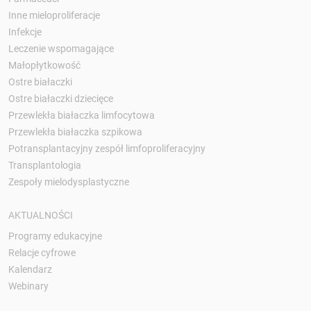
Inne mieloproliferacje
Infekcje
Leczenie wspomagające
Małopłytkowość
Ostre białaczki
Ostre białaczki dziecięce
Przewlekła białaczka limfocytowa
Przewlekła białaczka szpikowa
Potransplantacyjny zespół limfoproliferacyjny
Transplantologia
Zespoły mielodysplastyczne
AKTUALNOŚCI
Programy edukacyjne
Relacje cyfrowe
Kalendarz
Webinary