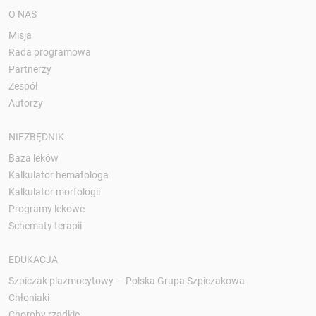
O NAS
Misja
Rada programowa
Partnerzy
Zespół
Autorzy
NIEZBĘDNIK
Baza leków
Kalkulator hematologa
Kalkulator morfologii
Programy lekowe
Schematy terapii
EDUKACJA
Szpiczak plazmocytowy — Polska Grupa Szpiczakowa
Chłoniaki
Choroby rzadkie