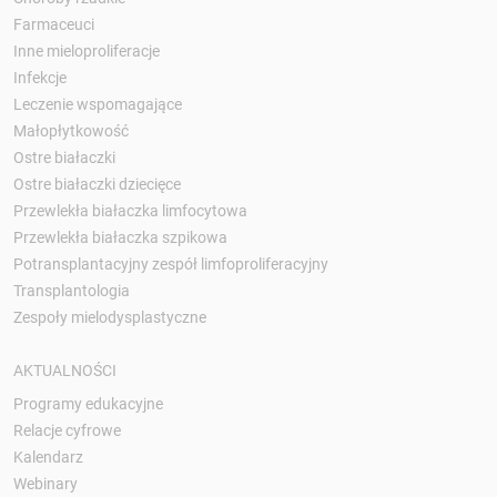
Farmaceuci
Inne mieloproliferacje
Infekcje
Leczenie wspomagające
Małopłytkowość
Ostre białaczki
Ostre białaczki dziecięce
Przewlekła białaczka limfocytowa
Przewlekła białaczka szpikowa
Potransplantacyjny zespół limfoproliferacyjny
Transplantologia
Zespoły mielodysplastyczne
AKTUALNOŚCI
Programy edukacyjne
Relacje cyfrowe
Kalendarz
Webinary