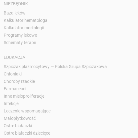
NIEZBĘDNIK
Baza leków
Kalkulator hematologa
Kalkulator morfologii
Programy lekowe
Schematy terapii
EDUKACJA
Szpiczak plazmocytowy — Polska Grupa Szpiczakowa
Chłoniaki
Choroby rzadkie
Farmaceuci
Inne mieloproliferacje
Infekcje
Leczenie wspomagające
Małopłytkowość
Ostre białaczki
Ostre białaczki dziecięce