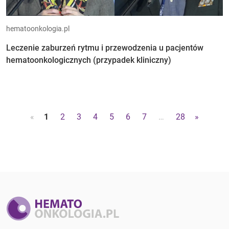
hematoonkologia.pl
Leczenie zaburzeń rytmu i przewodzenia u pacjentów
hematoonkologicznych (przypadek kliniczny)
«
1
2
3
4
5
6
7
…
28
»