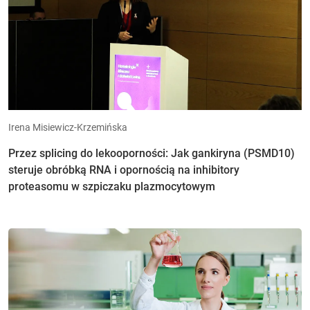
Irena Misiewicz-Krzemińska
Przez splicing do lekooporności: Jak gankiryna (PSMD10)
steruje obróbką RNA i opornością na inhibitory
proteasomu w szpiczaku plazmocytowym