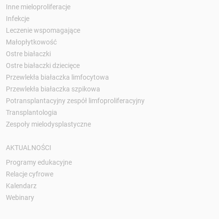
Inne mieloproliferacje
Infekcje
Leczenie wspomagające
Małopłytkowość
Ostre białaczki
Ostre białaczki dziecięce
Przewlekła białaczka limfocytowa
Przewlekła białaczka szpikowa
Potransplantacyjny zespół limfoproliferacyjny
Transplantologia
Zespoły mielodysplastyczne
AKTUALNOŚCI
Programy edukacyjne
Relacje cyfrowe
Kalendarz
Webinary