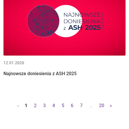
12.01.2026
Najnowsze doniesienia z ASH 2025
«
1
2
3
4
5
6
7
…
20
»