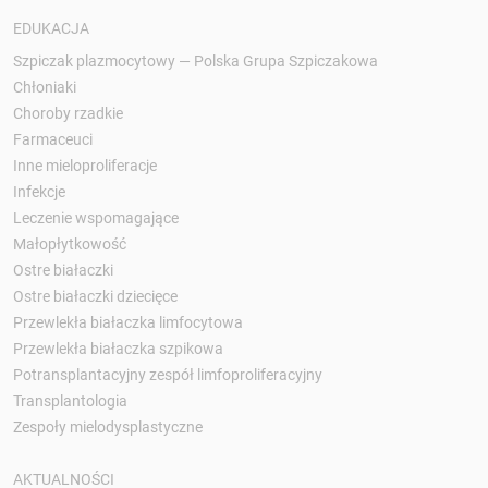
EDUKACJA
Szpiczak plazmocytowy — Polska Grupa Szpiczakowa
Chłoniaki
Choroby rzadkie
Farmaceuci
Inne mieloproliferacje
Infekcje
Leczenie wspomagające
Małopłytkowość
Ostre białaczki
Ostre białaczki dziecięce
Przewlekła białaczka limfocytowa
Przewlekła białaczka szpikowa
Potransplantacyjny zespół limfoproliferacyjny
Transplantologia
Zespoły mielodysplastyczne
AKTUALNOŚCI