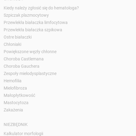
Kiedy należy zgłosić się do hematologa?
Szpiczak plazmocytowy
Przewlekła białaczka limfocytowa
Przewlekła białaczka szpikowa
Ostre białaczki
Chłoniaki
Powiększone węzły chłonne
Choroba Castlemana
Choroba Gauchera
Zespoły mielodysplastyczne
Hemofilia
Mielofibroza
Małopłytkowość
Mastocytoza
Zakażenia
NIEZBĘDNIK
Kalkulator morfologii