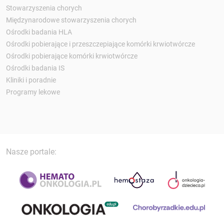
Stowarzyszenia chorych
Międzynarodowe stowarzyszenia chorych
Ośrodki badania HLA
Ośrodki pobierające i przeszczepiające komórki krwiotwórcze
Ośrodki pobierające komórki krwiotwórcze
Ośrodki badania IS
Kliniki i poradnie
Programy lekowe
Nasze portale: