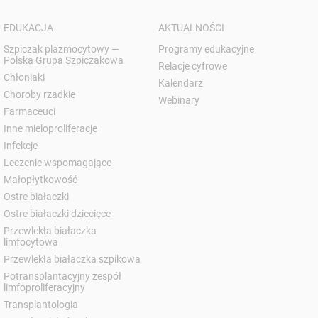
EDUKACJA
AKTUALNOŚCI
Szpiczak plazmocytowy —
Programy edukacyjne
Polska Grupa Szpiczakowa
Relacje cyfrowe
Chłoniaki
Kalendarz
Choroby rzadkie
Webinary
Farmaceuci
Inne mieloproliferacje
Infekcje
Leczenie wspomagające
Małopłytkowość
Ostre białaczki
Ostre białaczki dziecięce
Przewlekła białaczka
limfocytowa
Przewlekła białaczka szpikowa
Potransplantacyjny zespół
limfoproliferacyjny
Transplantologia