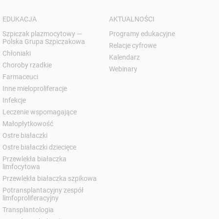
EDUKACJA
AKTUALNOŚCI
Szpiczak plazmocytowy —
Programy edukacyjne
Polska Grupa Szpiczakowa
Relacje cyfrowe
Chłoniaki
Kalendarz
Choroby rzadkie
Webinary
Farmaceuci
Inne mieloproliferacje
Infekcje
Leczenie wspomagające
Małopłytkowość
Ostre białaczki
Ostre białaczki dziecięce
Przewlekła białaczka
limfocytowa
Przewlekła białaczka szpikowa
Potransplantacyjny zespół
limfoproliferacyjny
Transplantologia