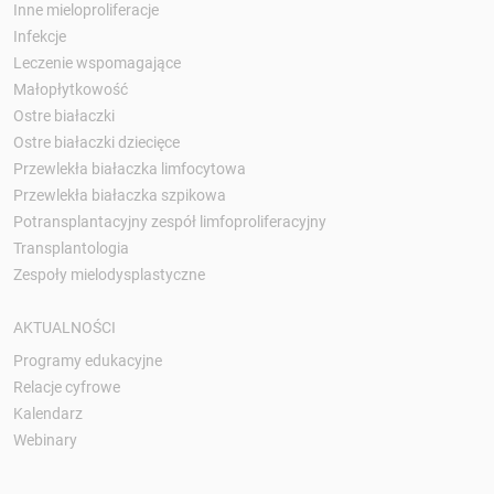
Inne mieloproliferacje
Infekcje
Leczenie wspomagające
Małopłytkowość
Ostre białaczki
Ostre białaczki dziecięce
Przewlekła białaczka limfocytowa
Przewlekła białaczka szpikowa
Potransplantacyjny zespół limfoproliferacyjny
Transplantologia
Zespoły mielodysplastyczne
AKTUALNOŚCI
Programy edukacyjne
Relacje cyfrowe
Kalendarz
Webinary