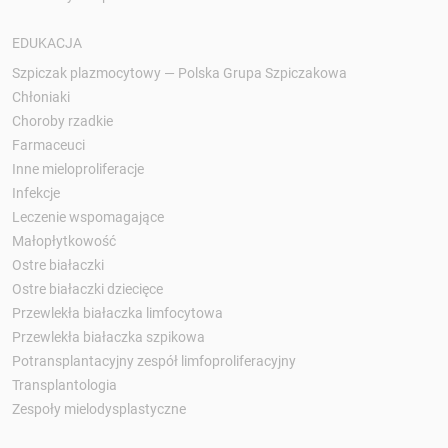
EDUKACJA
Szpiczak plazmocytowy — Polska Grupa Szpiczakowa
Chłoniaki
Choroby rzadkie
Farmaceuci
Inne mieloproliferacje
Infekcje
Leczenie wspomagające
Małopłytkowość
Ostre białaczki
Ostre białaczki dziecięce
Przewlekła białaczka limfocytowa
Przewlekła białaczka szpikowa
Potransplantacyjny zespół limfoproliferacyjny
Transplantologia
Zespoły mielodysplastyczne