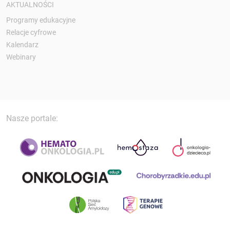
AKTUALNOŚCI
Programy edukacyjne
Relacje cyfrowe
Kalendarz
Webinary
Nasze portale: