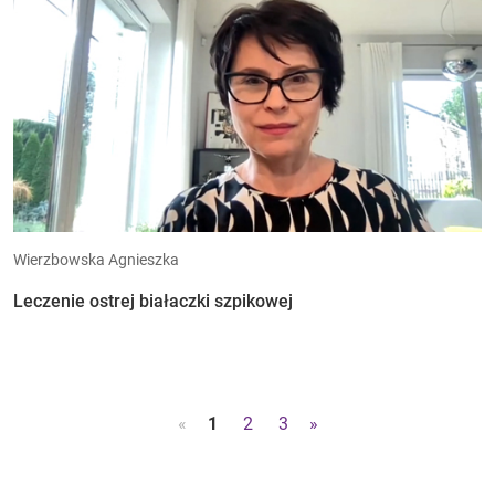
Wierzbowska Agnieszka
Leczenie ostrej białaczki szpikowej
«
1
2
3
»