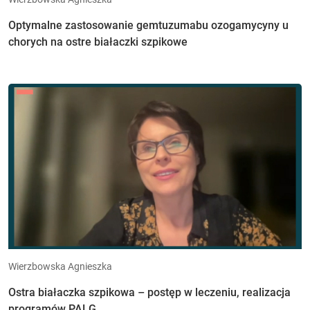
Optymalne zastosowanie gemtuzumabu ozogamycyny u
chorych na ostre białaczki szpikowe
Wierzbowska Agnieszka
Ostra białaczka szpikowa – postęp w leczeniu, realizacja
programów PALG