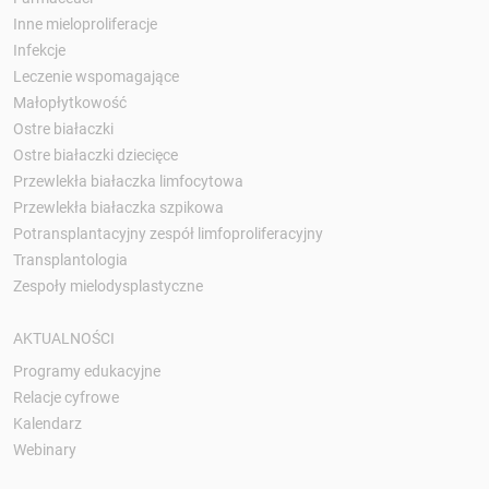
Inne mieloproliferacje
Infekcje
Leczenie wspomagające
Małopłytkowość
Ostre białaczki
Ostre białaczki dziecięce
Przewlekła białaczka limfocytowa
Przewlekła białaczka szpikowa
Potransplantacyjny zespół limfoproliferacyjny
Transplantologia
Zespoły mielodysplastyczne
AKTUALNOŚCI
Programy edukacyjne
Relacje cyfrowe
Kalendarz
Webinary