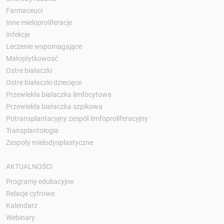
Farmaceuci
Inne mieloproliferacje
Infekcje
Leczenie wspomagające
Małopłytkowość
Ostre białaczki
Ostre białaczki dziecięce
Przewlekła białaczka limfocytowa
Przewlekła białaczka szpikowa
Potransplantacyjny zespół limfoproliferacyjny
Transplantologia
Zespoły mielodysplastyczne
AKTUALNOŚCI
Programy edukacyjne
Relacje cyfrowe
Kalendarz
Webinary