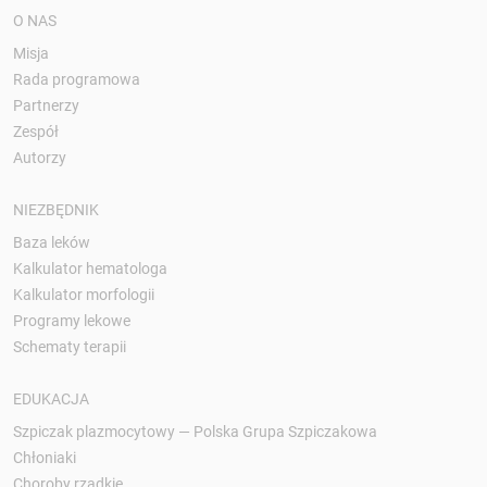
O NAS
Misja
Rada programowa
Partnerzy
Zespół
Autorzy
NIEZBĘDNIK
Baza leków
Kalkulator hematologa
Kalkulator morfologii
Programy lekowe
Schematy terapii
EDUKACJA
Szpiczak plazmocytowy — Polska Grupa Szpiczakowa
Chłoniaki
Choroby rzadkie