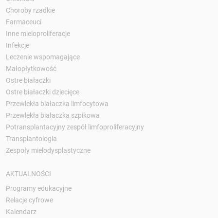
Choroby rzadkie
Farmaceuci
Inne mieloproliferacje
Infekcje
Leczenie wspomagające
Małopłytkowość
Ostre białaczki
Ostre białaczki dziecięce
Przewlekła białaczka limfocytowa
Przewlekła białaczka szpikowa
Potransplantacyjny zespół limfoproliferacyjny
Transplantologia
Zespoły mielodysplastyczne
AKTUALNOŚCI
Programy edukacyjne
Relacje cyfrowe
Kalendarz