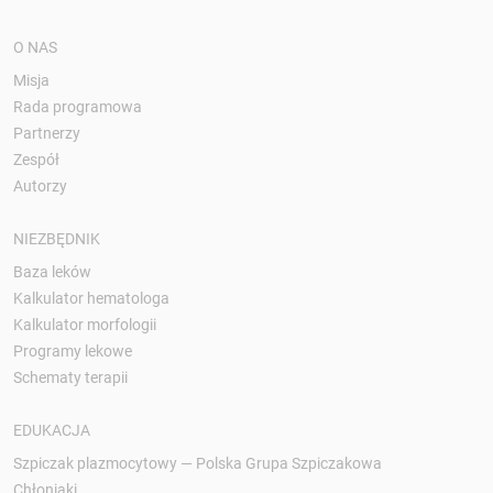
O NAS
Misja
Rada programowa
Partnerzy
Zespół
Autorzy
NIEZBĘDNIK
Baza leków
Kalkulator hematologa
Kalkulator morfologii
Programy lekowe
Schematy terapii
EDUKACJA
Szpiczak plazmocytowy — Polska Grupa Szpiczakowa
Chłoniaki