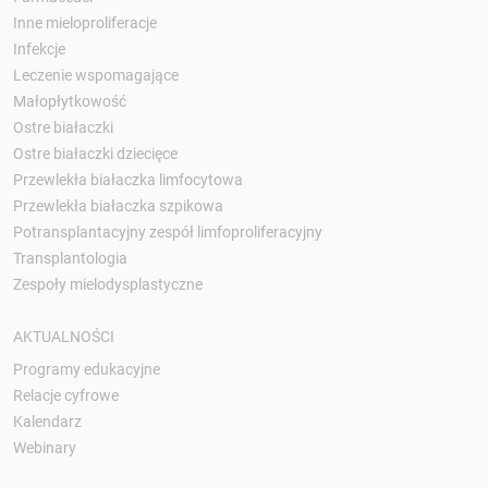
Inne mieloproliferacje
Infekcje
Leczenie wspomagające
Małopłytkowość
Ostre białaczki
Ostre białaczki dziecięce
Przewlekła białaczka limfocytowa
Przewlekła białaczka szpikowa
Potransplantacyjny zespół limfoproliferacyjny
Transplantologia
Zespoły mielodysplastyczne
AKTUALNOŚCI
Programy edukacyjne
Relacje cyfrowe
Kalendarz
Webinary