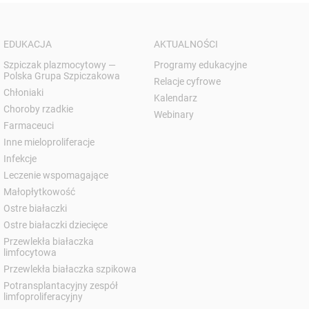
EDUKACJA
AKTUALNOŚCI
Szpiczak plazmocytowy —
Programy edukacyjne
Polska Grupa Szpiczakowa
Relacje cyfrowe
Chłoniaki
Kalendarz
Choroby rzadkie
Webinary
Farmaceuci
Inne mieloproliferacje
Infekcje
Leczenie wspomagające
Małopłytkowość
Ostre białaczki
Ostre białaczki dziecięce
Przewlekła białaczka
limfocytowa
Przewlekła białaczka szpikowa
Potransplantacyjny zespół
limfoproliferacyjny