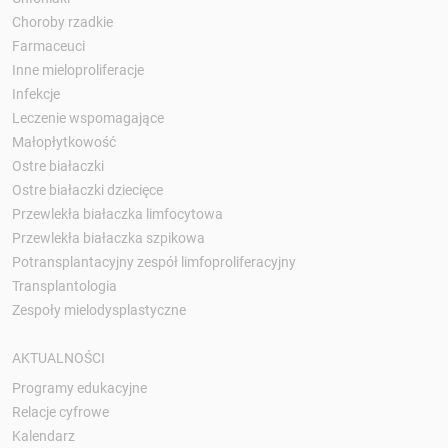
Choroby rzadkie
Farmaceuci
Inne mieloproliferacje
Infekcje
Leczenie wspomagające
Małopłytkowość
Ostre białaczki
Ostre białaczki dziecięce
Przewlekła białaczka limfocytowa
Przewlekła białaczka szpikowa
Potransplantacyjny zespół limfoproliferacyjny
Transplantologia
Zespoły mielodysplastyczne
AKTUALNOŚCI
Programy edukacyjne
Relacje cyfrowe
Kalendarz