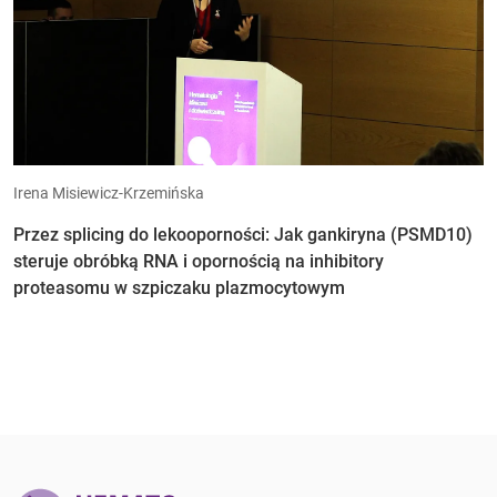
Irena Misiewicz-Krzemińska
Przez splicing do lekooporności: Jak gankiryna (PSMD10)
steruje obróbką RNA i opornością na inhibitory
proteasomu w szpiczaku plazmocytowym