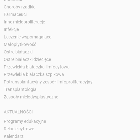
Choroby rzadkie
Farmaceuci
Inne mieloproliferacje
Infekcje
Leczenie wspomagające
Małopłytkowość
Ostre białaczki
Ostre białaczki dziecięce
Przewlekła białaczka limfocytowa
Przewlekła białaczka szpikowa
Potransplantacyjny zespół limfoproliferacyjny
Transplantologia
Zespoły mielodysplastyczne
AKTUALNOŚCI
Programy edukacyjne
Relacje cyfrowe
Kalendarz