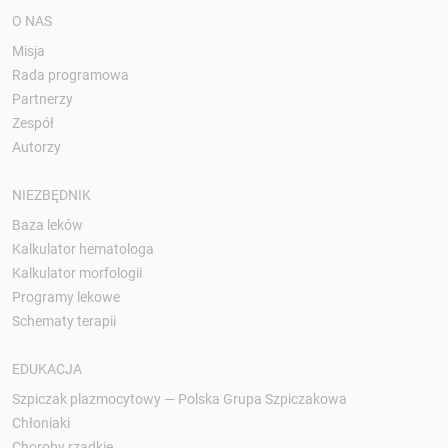
O NAS
Misja
Rada programowa
Partnerzy
Zespół
Autorzy
NIEZBĘDNIK
Baza leków
Kalkulator hematologa
Kalkulator morfologii
Programy lekowe
Schematy terapii
EDUKACJA
Szpiczak plazmocytowy — Polska Grupa Szpiczakowa
Chłoniaki
Choroby rzadkie