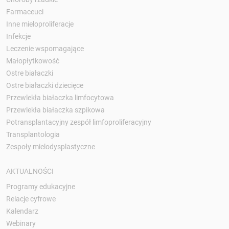
Farmaceuci
Inne mieloproliferacje
Infekcje
Leczenie wspomagające
Małopłytkowość
Ostre białaczki
Ostre białaczki dziecięce
Przewlekła białaczka limfocytowa
Przewlekła białaczka szpikowa
Potransplantacyjny zespół limfoproliferacyjny
Transplantologia
Zespoły mielodysplastyczne
AKTUALNOŚCI
Programy edukacyjne
Relacje cyfrowe
Kalendarz
Webinary