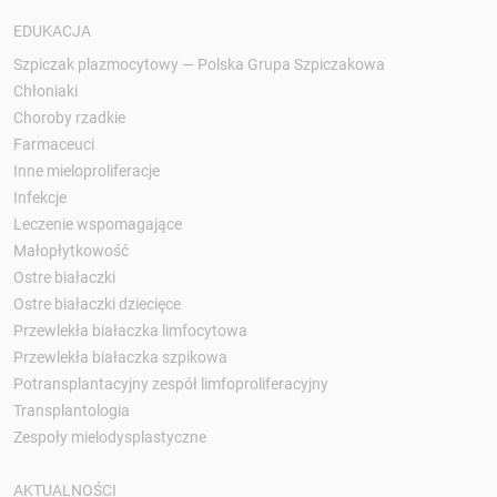
EDUKACJA
Szpiczak plazmocytowy — Polska Grupa Szpiczakowa
Chłoniaki
Choroby rzadkie
Farmaceuci
Inne mieloproliferacje
Infekcje
Leczenie wspomagające
Małopłytkowość
Ostre białaczki
Ostre białaczki dziecięce
Przewlekła białaczka limfocytowa
Przewlekła białaczka szpikowa
Potransplantacyjny zespół limfoproliferacyjny
Transplantologia
Zespoły mielodysplastyczne
AKTUALNOŚCI