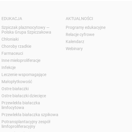
EDUKACJA
AKTUALNOŚCI
Szpiczak plazmocytowy —
Programy edukacyjne
Polska Grupa Szpiczakowa
Relacje cyfrowe
Chłoniaki
Kalendarz
Choroby rzadkie
Webinary
Farmaceuci
Inne mieloproliferacje
Infekcje
Leczenie wspomagające
Małopłytkowość
Ostre białaczki
Ostre białaczki dziecięce
Przewlekła białaczka
limfocytowa
Przewlekła białaczka szpikowa
Potransplantacyjny zespół
limfoproliferacyjny