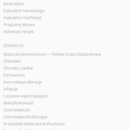
Baza leków
Kalkulator hematologa
Kalkulator morfologii
Programy lekowe
Schematy terapii
EDUKACJA
Szpiczak plazmocytowy — Polska Grupa Szpiczakowa
Chłoniaki
Choroby rzadkie
Farmaceuci
Inne mieloproliferacje
Infekcje
Leczenie wspomagające
Małopłytkowość
Ostre białaczki
Ostre białaczki dziecięce
Przewlekła białaczka limfocytowa