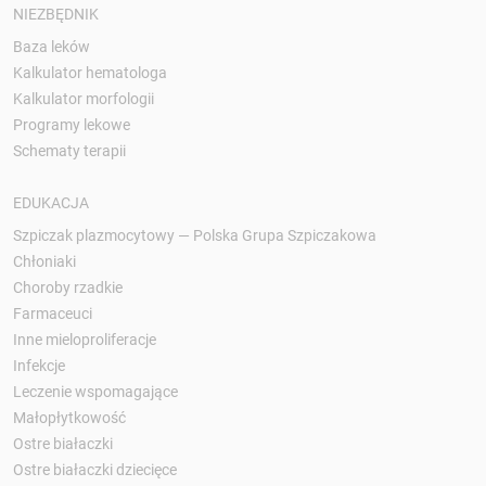
NIEZBĘDNIK
Baza leków
Kalkulator hematologa
Kalkulator morfologii
Programy lekowe
Schematy terapii
EDUKACJA
Szpiczak plazmocytowy — Polska Grupa Szpiczakowa
Chłoniaki
Choroby rzadkie
Farmaceuci
Inne mieloproliferacje
Infekcje
Leczenie wspomagające
Małopłytkowość
Ostre białaczki
Ostre białaczki dziecięce