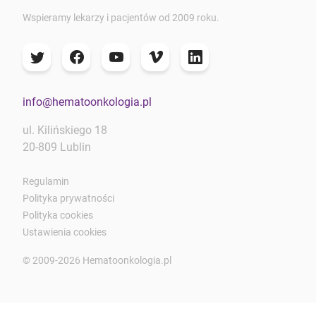
Wspieramy lekarzy i pacjentów od 2009 roku.
info@hematoonkologia.pl
ul. Kilińskiego 18
20-809 Lublin
Regulamin
Polityka prywatności
Polityka cookies
Ustawienia cookies
© 2009-2026 Hematoonkologia.pl