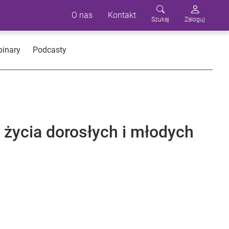
O nas
Kontakt
Szukaj
Zaloguj
inary
Podcasty
 życia dorosłych i młodych