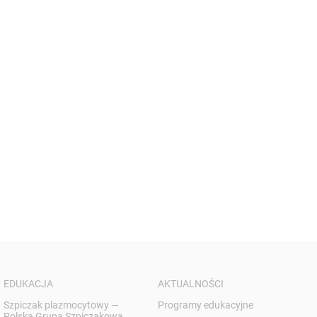
EDUKACJA
AKTUALNOŚCI
Szpiczak plazmocytowy —
Programy edukacyjne
Polska Grupa Szpiczakowa