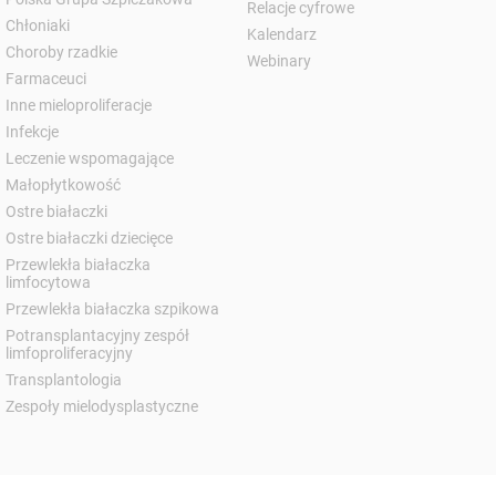
Relacje cyfrowe
Chłoniaki
Kalendarz
Choroby rzadkie
Webinary
Farmaceuci
Inne mieloproliferacje
Infekcje
Leczenie wspomagające
Małopłytkowość
Ostre białaczki
Ostre białaczki dziecięce
Przewlekła białaczka
limfocytowa
Przewlekła białaczka szpikowa
Potransplantacyjny zespół
limfoproliferacyjny
Transplantologia
Zespoły mielodysplastyczne