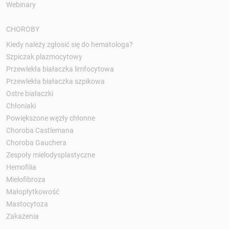
Webinary
CHOROBY
Kiedy należy zgłosić się do hematologa?
Szpiczak plazmocytowy
Przewlekła białaczka limfocytowa
Przewlekła białaczka szpikowa
Ostre białaczki
Chłoniaki
Powiększone węzły chłonne
Choroba Castlemana
Choroba Gauchera
Zespoły mielodysplastyczne
Hemofilia
Mielofibroza
Małopłytkowość
Mastocytoza
Zakażenia