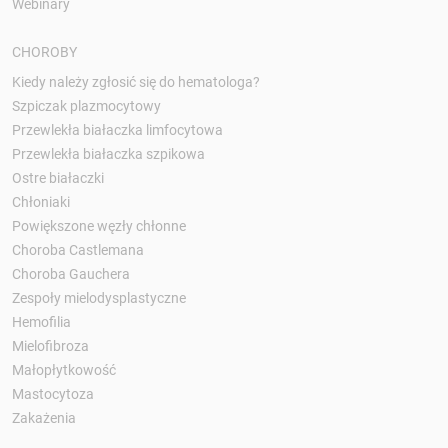
Webinary
CHOROBY
Kiedy należy zgłosić się do hematologa?
Szpiczak plazmocytowy
Przewlekła białaczka limfocytowa
Przewlekła białaczka szpikowa
Ostre białaczki
Chłoniaki
Powiększone węzły chłonne
Choroba Castlemana
Choroba Gauchera
Zespoły mielodysplastyczne
Hemofilia
Mielofibroza
Małopłytkowość
Mastocytoza
Zakażenia