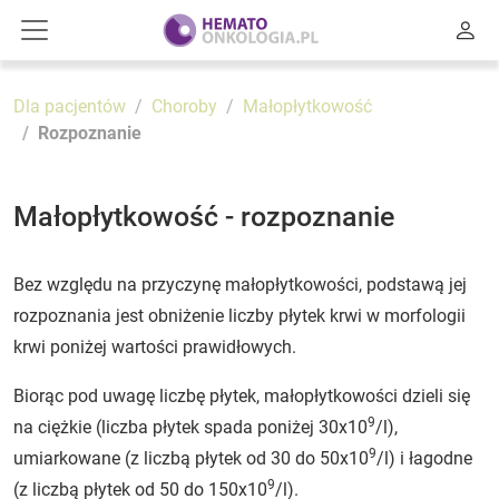
Dla pacjentów
Choroby
Małopłytkowość
Rozpoznanie
Małopłytkowość - rozpoznanie
Bez względu na przyczynę małopłytkowości, podstawą jej
rozpoznania jest obniżenie liczby płytek krwi w morfologii
krwi poniżej wartości prawidłowych.
Biorąc pod uwagę liczbę płytek, małopłytkowości dzieli się
9
na ciężkie (liczba płytek spada poniżej 30x10
/l),
9
umiarkowane (z liczbą płytek od 30 do 50x10
/l) i łagodne
9
(z liczbą płytek od 50 do 150x10
/l).