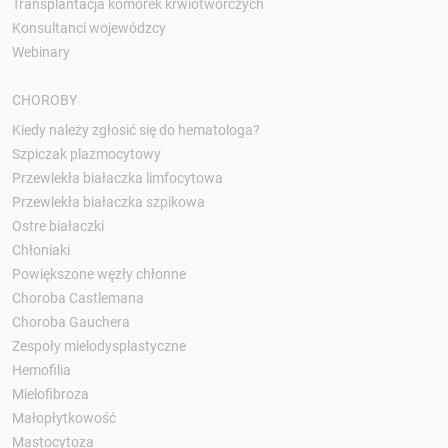
Transplantacja komórek krwiotwórczych
Konsultanci wojewódzcy
Webinary
CHOROBY
Kiedy należy zgłosić się do hematologa?
Szpiczak plazmocytowy
Przewlekła białaczka limfocytowa
Przewlekła białaczka szpikowa
Ostre białaczki
Chłoniaki
Powiększone węzły chłonne
Choroba Castlemana
Choroba Gauchera
Zespoły mielodysplastyczne
Hemofilia
Mielofibroza
Małopłytkowość
Mastocytoza