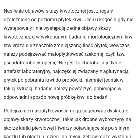
Nasilenie objawów skazy krwotocznej jest z reguły
uzależnione od poziomu płytek krwi. Jeśli u kogoś nigdy nie
występowały i nie występują żadne objawy skazy
krwotocznej, a w wykonanym badaniu morfologicznym krwi
stwierdza się znacznie zmniejszoną ilość płytek, wówczas
należy podejrzewać małopłytkowość rzekomą, czyli tzw.
pseudotrombocytopenię. Nie jest to choroba, a jedynie
artefakt laboratoryjny, najczęściej związany z aglutynacją
płytek po pobraniu krwi do probówki, niemniej jednak w
takiej sytuacji badanie należy powtórzyć, pobierając w
odpowiedni sposób nową próbkę krwi do badań.
Podejrzenie małopłytkowości mogą sugerować dyskretne
objawy skazy krwotocznej, takie jak drobne wybroczyny na
skórze klatki piersiowej i twarzy pojawiające się po silnym
kaszlu lub płaczu u dzieci, po myciu zębów może wystąpić