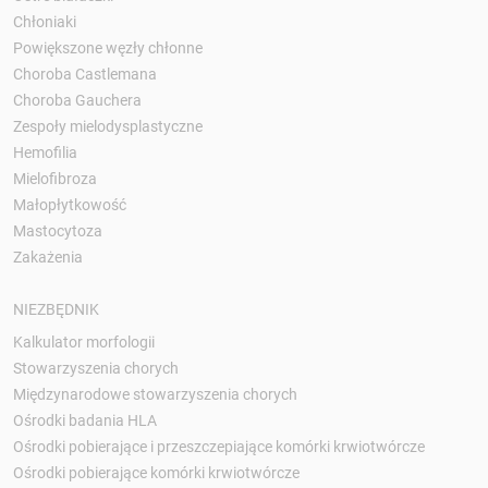
Chłoniaki
Powiększone węzły chłonne
Choroba Castlemana
Choroba Gauchera
Zespoły mielodysplastyczne
Hemofilia
Mielofibroza
Małopłytkowość
Mastocytoza
Zakażenia
NIEZBĘDNIK
Kalkulator morfologii
Stowarzyszenia chorych
Międzynarodowe stowarzyszenia chorych
Ośrodki badania HLA
Ośrodki pobierające i przeszczepiające komórki krwiotwórcze
Ośrodki pobierające komórki krwiotwórcze