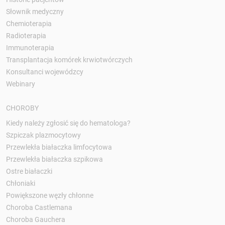
Słownik medyczny
Chemioterapia
Radioterapia
Immunoterapia
Transplantacja komórek krwiotwórczych
Konsultanci wojewódzcy
Webinary
CHOROBY
Kiedy należy zgłosić się do hematologa?
Szpiczak plazmocytowy
Przewlekła białaczka limfocytowa
Przewlekła białaczka szpikowa
Ostre białaczki
Chłoniaki
Powiększone węzły chłonne
Choroba Castlemana
Choroba Gauchera