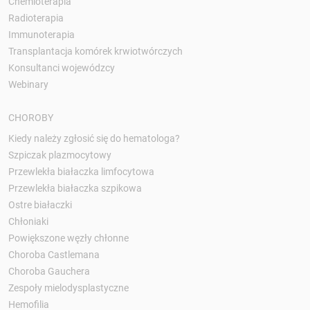
Chemioterapia
Radioterapia
Immunoterapia
Transplantacja komórek krwiotwórczych
Konsultanci wojewódzcy
Webinary
CHOROBY
Kiedy należy zgłosić się do hematologa?
Szpiczak plazmocytowy
Przewlekła białaczka limfocytowa
Przewlekła białaczka szpikowa
Ostre białaczki
Chłoniaki
Powiększone węzły chłonne
Choroba Castlemana
Choroba Gauchera
Zespoły mielodysplastyczne
Hemofilia