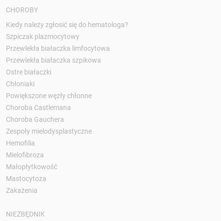
CHOROBY
Kiedy należy zgłosić się do hematologa?
Szpiczak plazmocytowy
Przewlekła białaczka limfocytowa
Przewlekła białaczka szpikowa
Ostre białaczki
Chłoniaki
Powiększone węzły chłonne
Choroba Castlemana
Choroba Gauchera
Zespoły mielodysplastyczne
Hemofilia
Mielofibroza
Małopłytkowość
Mastocytoza
Zakażenia
NIEZBĘDNIK