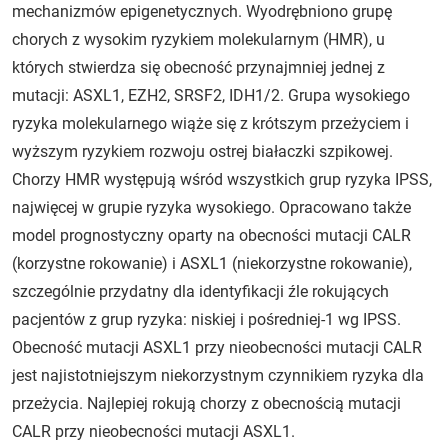
mechanizmów epigenetycznych. Wyodrębniono grupę
chorych z wysokim ryzykiem molekularnym (HMR), u
których stwierdza się obecność przynajmniej jednej z
mutacji: ASXL1, EZH2, SRSF2, IDH1/2. Grupa wysokiego
ryzyka molekularnego wiąże się z krótszym przeżyciem i
wyższym ryzykiem rozwoju ostrej białaczki szpikowej.
Chorzy HMR występują wśród wszystkich grup ryzyka IPSS,
najwięcej w grupie ryzyka wysokiego. Opracowano także
model prognostyczny oparty na obecności mutacji CALR
(korzystne rokowanie) i ASXL1 (niekorzystne rokowanie),
szczególnie przydatny dla identyfikacji źle rokujących
pacjentów z grup ryzyka: niskiej i pośredniej-1 wg IPSS.
Obecność mutacji ASXL1 przy nieobecności mutacji CALR
jest najistotniejszym niekorzystnym czynnikiem ryzyka dla
przeżycia. Najlepiej rokują chorzy z obecnością mutacji
CALR przy nieobecności mutacji ASXL1.