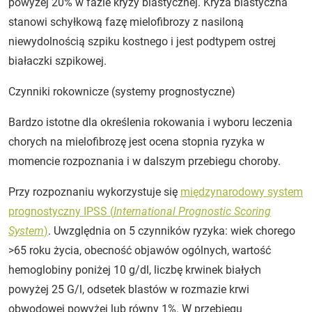
powyżej 20% w fazie kryzy blastycznej. Kryza blastyczna
stanowi schyłkową fazę mielofibrozy z nasiloną
niewydolnością szpiku kostnego i jest podtypem ostrej
białaczki szpikowej.
Czynniki rokownicze (systemy prognostyczne)
Bardzo istotne dla określenia rokowania i wyboru leczenia
chorych na mielofibrozę jest ocena stopnia ryzyka w
momencie rozpoznania i w dalszym przebiegu choroby.
Przy rozpoznaniu wykorzystuje się
międzynarodowy system
prognostyczny IPSS (
International Prognostic Scoring
System
)
. Uwzględnia on 5 czynników ryzyka: wiek chorego
>65 roku życia, obecność objawów ogólnych, wartość
hemoglobiny poniżej 10 g/dl, liczbę krwinek białych
powyżej 25 G/l, odsetek blastów w rozmazie krwi
obwodowej powyżej lub równy 1%. W przebiegu