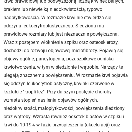
krwi: prawidłową lub podwyższoną liczbą krwinek białych,
brakiem lub niewielką niedokrwistością, typowo
nadpłytkowością. W rozmazie krwi nie stwierdza się
odczynu leukoerytroblastycznego. Śledziona ma
prawidłowe rozmiary lub jest nieznacznie powiększona.
Wraz z postępem włóknienia szpiku oraz osteosklerozy,
dochodzi do rozwoju objawowej mielofibrozy. Pojawią się
objawy ogólne, pancytopenia, pozaszpikowe ogniska
krwiotworzenia, w tym w śledzionie i wątrobie. Narządy te
ulegają znacznemu powiększeniu. W rozmazie krwi pojawia
się odczyn leukoerytroblastyczny, krwinki czerwone w
kształcie "kropli łez". Przy dalszym postępie choroby
wzrasta stopień nasilenia objawów ogólnych,
niedokrwistości, małopłytkowości, powiększenia śledziony
oraz wątroby. Wzrasta również odsetek blastów w szpiku i
krwi do 10-19% w fazie przyspieszenia (akceleracji) oraz