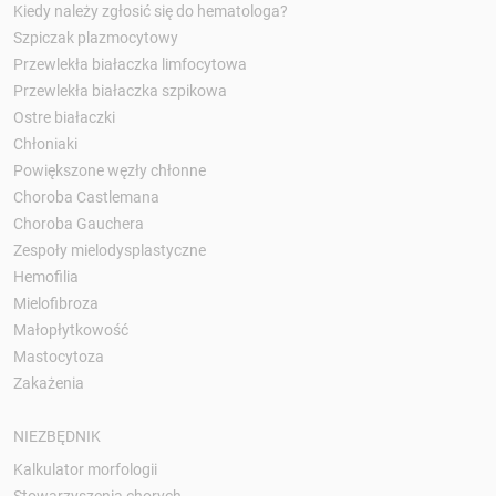
Kiedy należy zgłosić się do hematologa?
Szpiczak plazmocytowy
Przewlekła białaczka limfocytowa
Przewlekła białaczka szpikowa
Ostre białaczki
Chłoniaki
Powiększone węzły chłonne
Choroba Castlemana
Choroba Gauchera
Zespoły mielodysplastyczne
Hemofilia
Mielofibroza
Małopłytkowość
Mastocytoza
Zakażenia
NIEZBĘDNIK
Kalkulator morfologii