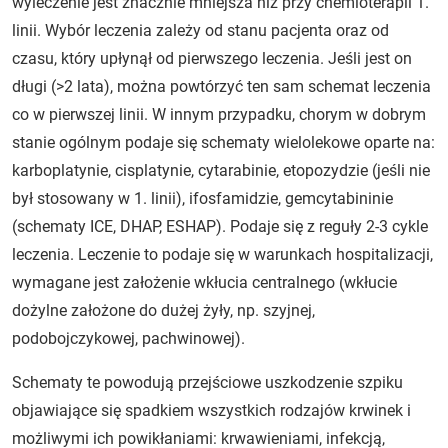
wyleczenie jest znacznie mniejsza niż przy chemioterapii 1.
linii. Wybór leczenia zależy od stanu pacjenta oraz od
czasu, który upłynął od pierwszego leczenia. Jeśli jest on
długi (>2 lata), można powtórzyć ten sam schemat leczenia
co w pierwszej linii. W innym przypadku, chorym w dobrym
stanie ogólnym podaje się schematy wielolekowe oparte na:
karboplatynie, cisplatynie, cytarabinie, etopozydzie (jeśli nie
był stosowany w 1. linii), ifosfamidzie, gemcytabininie
(schematy ICE, DHAP, ESHAP). Podaje się z reguły 2-3 cykle
leczenia. Leczenie to podaje się w warunkach hospitalizacji,
wymagane jest założenie wkłucia centralnego (wkłucie
dożylne założone do dużej żyły, np. szyjnej,
podobojczykowej, pachwinowej).
Schematy te powodują przejściowe uszkodzenie szpiku
objawiające się spadkiem wszystkich rodzajów krwinek i
możliwymi ich powikłaniami: krwawieniami, infekcją,