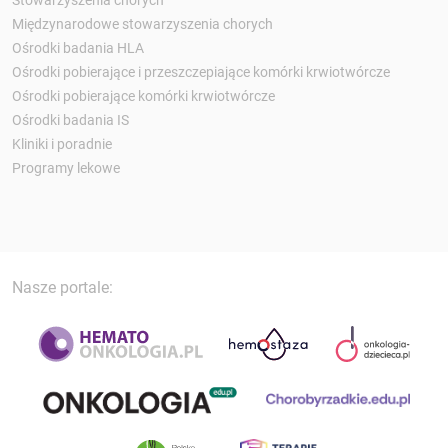
Stowarzyszenia chorych
Międzynarodowe stowarzyszenia chorych
Ośrodki badania HLA
Ośrodki pobierające i przeszczepiające komórki krwiotwórcze
Ośrodki pobierające komórki krwiotwórcze
Ośrodki badania IS
Kliniki i poradnie
Programy lekowe
Nasze portale: