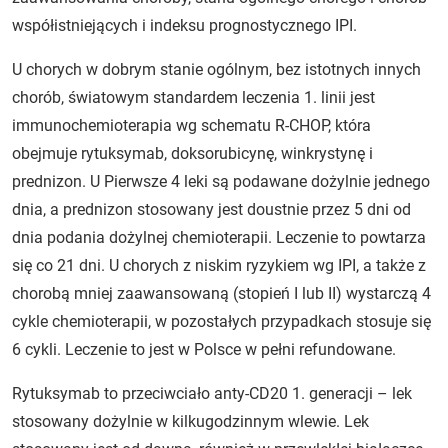
współistniejących i indeksu prognostycznego IPI.
U chorych w dobrym stanie ogólnym, bez istotnych innych
chorób, światowym standardem leczenia 1. linii jest
immunochemioterapia wg schematu R-CHOP, która
obejmuje rytuksymab, doksorubicynę, winkrystynę i
prednizon. U Pierwsze 4 leki są podawane dożylnie jednego
dnia, a prednizon stosowany jest doustnie przez 5 dni od
dnia podania dożylnej chemioterapii. Leczenie to powtarza
się co 21 dni. U chorych z niskim ryzykiem wg IPI, a także z
chorobą mniej zaawansowaną (stopień I lub II) wystarczą 4
cykle chemioterapii, w pozostałych przypadkach stosuje się
6 cykli. Leczenie to jest w Polsce w pełni refundowane.
Rytuksymab to przeciwciało anty-CD20 1. generacji – lek
stosowany dożylnie w kilkugodzinnym wlewie. Lek