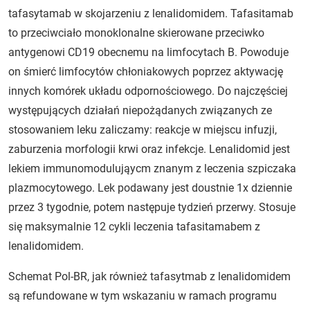
tafasytamab w skojarzeniu z lenalidomidem. Tafasitamab
to przeciwciało monoklonalne skierowane przeciwko
antygenowi CD19 obecnemu na limfocytach B. Powoduje
on śmierć limfocytów chłoniakowych poprzez aktywację
innych komórek układu odpornościowego. Do najczęściej
występujących działań niepożądanych związanych ze
stosowaniem leku zaliczamy: reakcje w miejscu infuzji,
zaburzenia morfologii krwi oraz infekcje. Lenalidomid jest
lekiem immunomodulująycm znanym z leczenia szpiczaka
plazmocytowego. Lek podawany jest doustnie 1x dziennie
przez 3 tygodnie, potem następuje tydzień przerwy. Stosuje
się maksymalnie 12 cykli leczenia tafasitamabem z
lenalidomidem.
Schemat Pol-BR, jak również tafasytmab z lenalidomidem
są refundowane w tym wskazaniu w ramach programu