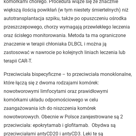
komórkami chorego. Procedura wiąże się ze znacznie
większą ilością powikłań (w tym niestety śmiertelnych) niż
autotransplantacja szpiku, także po opuszczeniu ośrodka
przeszczepowego, chorzy wymagają przewlekłego leczenia
oraz ścisłego monitorowania. Metoda ta ma ograniczone
znaczenie w terapii chłoniaka DLBCL i można ją
zastosować w nawrocie po kolejnych liniach leczenia lub
terapii CAR-T.
Przeciwciała bispecyficzne – to przeciwciała monoklonalne,
które łączą się z dwoma rodzajami komórek:
nowotworowymi limfocytami oraz prawidłowymi
komórkami układu odpornościowego w celu
zaangażowania ich do niszczenia komórek
nowotworowych. Obecnie w Polsce zarejestrowane są 2
przeciwciała: epokrytamab i glofitamab. Obydwa są
przeciwciałami antyCD20 i antyCD3. Leki te są