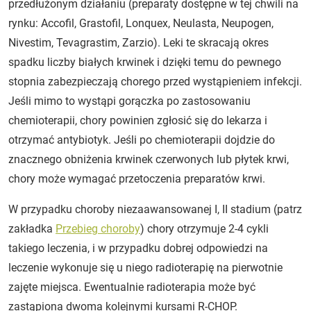
przedłużonym działaniu (preparaty dostępne w tej chwili na
rynku: Accofil, Grastofil, Lonquex, Neulasta, Neupogen,
Nivestim, Tevagrastim, Zarzio). Leki te skracają okres
spadku liczby białych krwinek i dzięki temu do pewnego
stopnia zabezpieczają chorego przed wystąpieniem infekcji.
Jeśli mimo to wystąpi gorączka po zastosowaniu
chemioterapii, chory powinien zgłosić się do lekarza i
otrzymać antybiotyk. Jeśli po chemioterapii dojdzie do
znacznego obniżenia krwinek czerwonych lub płytek krwi,
chory może wymagać przetoczenia preparatów krwi.
W przypadku choroby niezaawansowanej I, II stadium (patrz
zakładka
Przebieg choroby
) chory otrzymuje 2-4 cykli
takiego leczenia, i w przypadku dobrej odpowiedzi na
leczenie wykonuje się u niego radioterapię na pierwotnie
zajęte miejsca. Ewentualnie radioterapia może być
zastąpiona dwoma kolejnymi kursami R-CHOP.