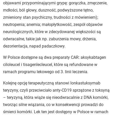
objawami przypominającymi grypę: gorączka, zmęczenie,
mdłości, ból głowy, duszność, podwyższone tętno,
zmieniony stan psychiczny, trudności z mówieniem);
neutropenia; anemia; małopłytkowość, zespół objawów
neurologicznych, które w zdecydowanej większości są
odwracalne, takie jak np. zaburzenia mowy, drżenia,
dezorientacja, napad padaczkowy.
W Polsce dostępne są dwa preparaty CAR: aksykabtagen
ciloleucel i tisagenlecleucel, które są refundowane w
ramach programu lekowego od 3. linii leczenia.
Kolejnę opcję terapeutyczną stanowi lonkastuksymab
teryzyny, czyli przeciwciało anty-CD19 sprzężone z toksyną
– teryzyną, która wiąże się nieodwracalnie z DNA komórki,
tworząc silne wiązania, co w konsekwencji prowadzi do
śmierci komórki. Lek ten jest dostępny w Polsce w ramach