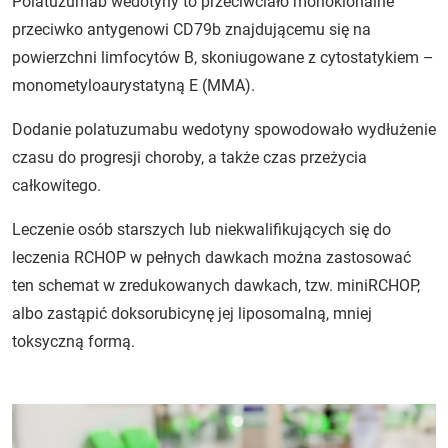
Polatuzumab wedotyny to przeciwciało monoklonalne
przeciwko antygenowi CD79b znajdującemu się na
powierzchni limfocytów B, skoniugowane z cytostatykiem –
monometyloaurystatyną E (MMA).
Dodanie polatuzumabu wedotyny spowodowało wydłużenie
czasu do progresji choroby, a także czas przeżycia
całkowitego.
Leczenie osób starszych lub niekwalifikujących się do
leczenia RCHOP w pełnych dawkach można zastosować
ten schemat w zredukowanych dawkach, tzw. miniRCHOP,
albo zastąpić doksorubicynę jej liposomalną, mniej
toksyczną formą.