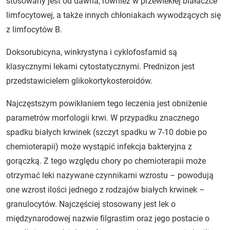
stosowany jest od dawna, również w przewlekłej białaczce
limfocytowej, a także innych chłoniakach wywodzących się
z limfocytów B.
Doksorubicyna, winkrystyna i cyklofosfamid są
klasycznymi lekami cytostatycznymi. Prednizon jest
przedstawicielem glikokortykosteroidów.
Najczęstszym powikłaniem tego leczenia jest obniżenie
parametrów morfologii krwi. W przypadku znacznego
spadku białych krwinek (szczyt spadku w 7-10 dobie po
chemioterapii) może wystąpić infekcja bakteryjna z
gorączką. Z tego względu chory po chemioterapii może
otrzymać leki nazywane czynnikami wzrostu – powodują
one wzrost ilości jednego z rodzajów białych krwinek –
granulocytów. Najczęściej stosowany jest lek o
międzynarodowej nazwie filgrastim oraz jego postacie o