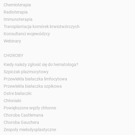
Chemioterapia
Radioterapia
Immunoterapia
Transplantacja komórek krwiotwórczych
Konsultanci wojewódzcy
Webinary
CHOROBY
Kiedy należy zgłosić się do hematologa?
Szpiczak plazmocytowy
Przewlekła białaczka limfocytowa
Przewlekła białaczka szpikowa
Ostre białaczki
Chłoniaki
Powiększone węzły chłonne
Choroba Castlemana
Choroba Gauchera
Zespoły mielodysplastyczne