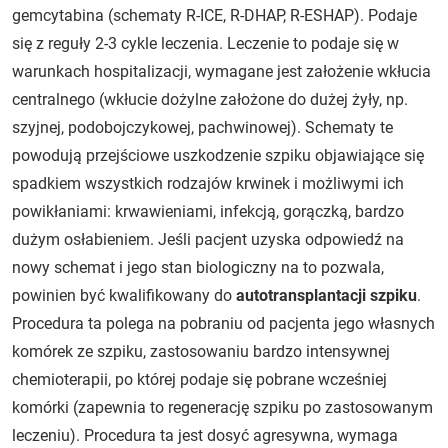
gemcytabina (schematy R-ICE, R-DHAP, R-ESHAP). Podaje
się z reguły 2-3 cykle leczenia. Leczenie to podaje się w
warunkach hospitalizacji, wymagane jest założenie wkłucia
centralnego (wkłucie dożylne założone do dużej żyły, np.
szyjnej, podobojczykowej, pachwinowej). Schematy te
powodują przejściowe uszkodzenie szpiku objawiające się
spadkiem wszystkich rodzajów krwinek i możliwymi ich
powikłaniami: krwawieniami, infekcją, gorączką, bardzo
dużym osłabieniem. Jeśli pacjent uzyska odpowiedź na
nowy schemat i jego stan biologiczny na to pozwala,
powinien być kwalifikowany do
autotransplantacji szpiku
.
Procedura ta polega na pobraniu od pacjenta jego własnych
komórek ze szpiku, zastosowaniu bardzo intensywnej
chemioterapii, po której podaje się pobrane wcześniej
komórki (zapewnia to regenerację szpiku po zastosowanym
leczeniu). Procedura ta jest dosyć agresywna, wymaga