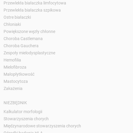
Przewlekła białaczka limfocytowa
Przewlekła białaczka szpikowa
Ostre białaczki
Chłoniaki
Powiększone węzły chłonne
Choroba Castlemana
Choroba Gauchera
Zespoły mielodysplastyczne
Hemofilia
Mielofibroza
Małopłytkowość
Mastocytoza
Zakażenia
NIEZBĘDNIK
Kalkulator morfologii
Stowarzyszenia chorych
Międzynarodowe stowarzyszenia chorych