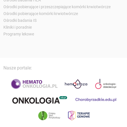
Ośrodki badania HLA
Ośrodki pobierające i przeszczepiające komórki krwiotwórcze
Ośrodki pobierające komórki krwiotwórcze
Ośrodki badania IS
Kliniki i poradnie
Programy lekowe
Nasze portale: