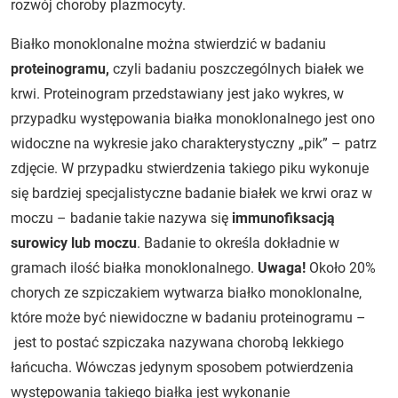
rozwój choroby plazmocyty.
Białko monoklonalne można stwierdzić w badaniu
proteinogramu,
czyli badaniu poszczególnych białek we
krwi. Proteinogram przedstawiany jest jako wykres, w
przypadku występowania białka monoklonalnego jest ono
widoczne na wykresie jako charakterystyczny „pik” – patrz
zdjęcie. W przypadku stwierdzenia takiego piku wykonuje
się bardziej specjalistyczne badanie białek we krwi oraz w
moczu – badanie takie nazywa się
immunofiksacją
surowicy lub moczu
. Badanie to określa dokładnie w
gramach ilość białka monoklonalnego.
Uwaga!
Około 20%
chorych ze szpiczakiem wytwarza białko monoklonalne,
które może być niewidoczne w badaniu proteinogramu –
jest to postać szpiczaka nazywana chorobą lekkiego
łańcucha. Wówczas jedynym sposobem potwierdzenia
występowania takiego białka jest wykonanie