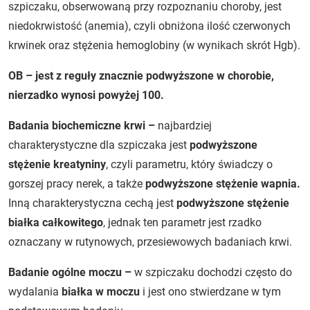
szpiczaku, obserwowaną przy rozpoznaniu choroby, jest
niedokrwistość (anemia), czyli obniżona ilość czerwonych
krwinek oraz stężenia hemoglobiny (w wynikach skrót Hgb).
OB – jest z reguły znacznie podwyższone w chorobie,
nierzadko wynosi powyżej 100.
Badania biochemiczne krwi –
najbardziej
charakterystyczne dla szpiczaka jest
podwyższone
stężenie kreatyniny
, czyli parametru, który świadczy o
gorszej pracy nerek, a także
podwyższone stężenie wapnia.
Inną charakterystyczna cechą jest
podwyższone stężenie
białka całkowitego
, jednak ten parametr jest rzadko
oznaczany w rutynowych, przesiewowych badaniach krwi.
Badanie ogólne moczu –
w szpiczaku dochodzi często do
wydalania
białka w moczu
i jest ono stwierdzane w tym