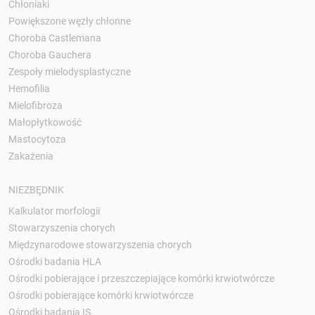
Chłoniaki
Powiększone węzły chłonne
Choroba Castlemana
Choroba Gauchera
Zespoły mielodysplastyczne
Hemofilia
Mielofibroza
Małopłytkowość
Mastocytoza
Zakażenia
NIEZBĘDNIK
Kalkulator morfologii
Stowarzyszenia chorych
Międzynarodowe stowarzyszenia chorych
Ośrodki badania HLA
Ośrodki pobierające i przeszczepiające komórki krwiotwórcze
Ośrodki pobierające komórki krwiotwórcze
Ośrodki badania IS