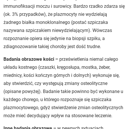
immunofiksacji moczu i surowicy. Bardzo rzadko zdarza się
(ok. 3% przypadków), że plazmocyty nie wydzielają
żadnego białka monoklonalnego (postać szpiczaka
nazywana szpiczakiem niewydzielającym). Wówczas
rozpoznanie opiera się jedynie na biopsji szpiku, a
zdiagnozowanie takiej choroby jest dość trudne.
Badania obrazowe kości –
prześwietlenia niemal całego
układu kostnego (czaszki, kręgosłupa, mostka, żeber,
miednicy, kości kończyn górnych i dolnych) wykonuje się,
aby stwierdzić, czy występują zmiany osteolityczne
(opisane powyżej). Badanie takie powinno być wykonane u
każdego chorego, u którego rozpoznaje się szpiczaka
plazmocytowego, gdyż stwierdzenie zmian osteolitycznych
może mieć decydujący wpływ na stosowane leczenie.
Inne badania obrazowe –
w pewnych sytuacjach