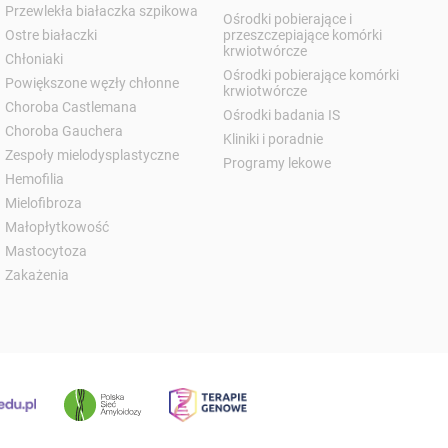
Przewlekła białaczka szpikowa
Ośrodki pobierające i
Ostre białaczki
przeszczepiające komórki
krwiotwórcze
Chłoniaki
Ośrodki pobierające komórki
Powiększone węzły chłonne
krwiotwórcze
Choroba Castlemana
Ośrodki badania IS
Choroba Gauchera
Kliniki i poradnie
Zespoły mielodysplastyczne
Programy lekowe
Hemofilia
Mielofibroza
Małopłytkowość
Mastocytoza
Zakażenia