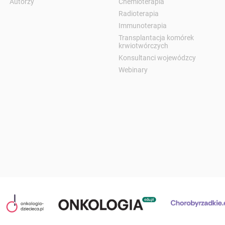
Autorzy
Chemioterapia
Radioterapia
Immunoterapia
Transplantacja komórek
krwiotwórczych
Konsultanci wojewódzcy
Webinary