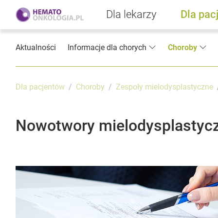
Dla lekarzy
Dla pac
Aktualności
Informacje dla chorych
Choroby
Dla pacjentów
Choroby
Zespoły mielodysplastyczne
Nowotwory mielodysplastycz