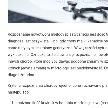
Rozpoznanie nowotworu mielodysplastycznego jest dość tr
diagnoza jest oczywista – np. gdy chory ma kilkanaście pr
charakterystyczne zmiany genetyczne. W większości sytuacj
wykluczenia. Oznacza to, że stawia się rozpoznanie nowo
innych chorób, które mogłyby dawać podobne zmiany w szp
których jedyną zmianą w morfologii jest niedokrwistość. O
długa i żmudna.
Kryteria rozpoznania choroby, ujednolicone i uznawane pr
następująco:
obniżona ilość krwinek w badaniu morfologii krwi (co 