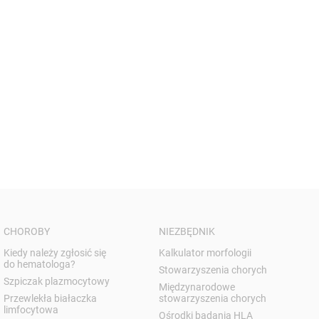
CHOROBY
NIEZBĘDNIK
Kiedy należy zgłosić się
Kalkulator morfologii
do hematologa?
Stowarzyszenia chorych
Szpiczak plazmocytowy
Międzynarodowe
Przewlekła białaczka
stowarzyszenia chorych
limfocytowa
Ośrodki badania HLA