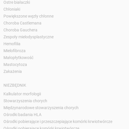
Ostre białaczki
Chłoniaki
Powiększone węzły chłonne
Choroba Castlemana
Choroba Gauchera
Zespoły mielodysplastyczne
Hemofilia
Mielofibroza
Małopłytkowość
Mastocytoza
Zakażenia
NIEZBĘDNIK
Kalkulator morfologii
Stowarzyszenia chorych
Międzynarodowe stowarzyszenia chorych
Ośrodki badania HLA
Ośrodki pobierające i przeszczepiające komórki krwiotwórcze
Ośrodki pobierające komórki krwiotwórcze