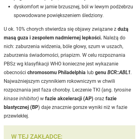
dyskomfort w jamie brzusznej, ból w lewym podżebrzu
spowodowane powiększeniem śledziony.
U ok. 10% chorych stwierdza się objawy związane z
dużą
masą guza i zespołem nadmiernej lepkości.
Należą do
nich: zaburzenia widzenia, bóle głowy, szum w uszach,
zaburzenia świadomości, priapizm. W celu rozpoznania
PBSz wg klasyfikacji WHO konieczne jest wykazanie
obecności
chromosomu Philadelphia
lub
genu
BCR::ABL1
.
Najważniejszym czynnikiem rokowniczym w chwili
rozpoznania jest faza choroby. Leczenie TKI (ang.
tyrosine
kinase inhibitor)
w
fazie akceleracji (AP)
oraz
fazie
blastycznej (BP
) daje znacznie gorsze wyniki niż w fazie
przewlekłej.
W TEJ ZAKŁADCE: