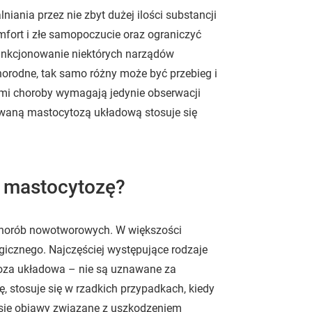
ania przez nie zbyt dużej ilości substancji
rt i złe samopoczucie oraz ograniczyć
unkcjonowanie niektórych narządów
rodne, tak samo różny może być przebieg i
ami choroby wymagają jedynie obserwacji
owaną mastocytozą układową stosuje się
y mastocytozę?
o chorób nowotworowych. W większości
icznego. Najczęściej występujące rodzaje
oza układowa – nie są uznawane za
, stosuje się w rzadkich przypadkach, kiedy
ą się objawy związane z uszkodzeniem