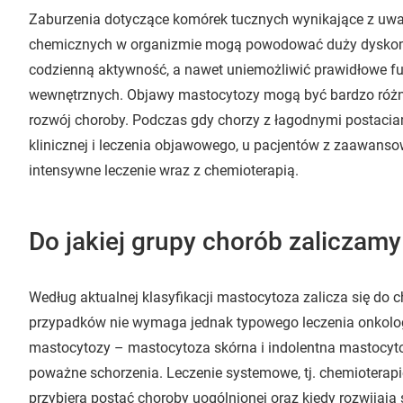
Zaburzenia dotyczące komórek tucznych wynikające z uwalni
chemicznych w organizmie mogą powodować duży dyskomfo
codzienną aktywność, a nawet uniemożliwić prawidłowe f
wewnętrznych. Objawy mastocytozy mogą być bardzo różno
rozwój choroby. Podczas gdy chorzy z łagodnymi postaci
klinicznej i leczenia objawowego, u pacjentów z zaawans
intensywne leczenie wraz z chemioterapią.
Do jakiej grupy chorób zaliczam
Według aktualnej klasyfikacji mastocytoza zalicza się d
przypadków nie wymaga jednak typowego leczenia onkolog
mastocytozy – mastocytoza skórna i indolentna mastocyt
poważne schorzenia. Leczenie systemowe, tj. chemioterapię
przybiera postać choroby uogólnionej oraz kiedy rozwijaj