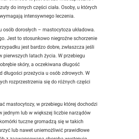
ty do innych części ciała. Osoby, u których
 wymagają intensywnego leczenia.
 u osób dorosłych – mastocytoza układowa.
go. Jest to stosunkowo niegroźne schorzenie
przypadku jest bardzo dobre, zwłaszcza jeśli
w pierwszych latach życia. W przebiegu
obrębie skóry, a oczekiwana długość
d długości przeżycia u osób zdrowych. W
h rozprzestrzenia się do różnych części
 mastocytozy, w przebiegu której dochodzi
 jednym lub w większej liczbie narządów
omórki tuczne gromadzą się w takich
aburzyć lub nawet uniemożliwić prawidłowe
ób z zaawansowaną chorobą występuje