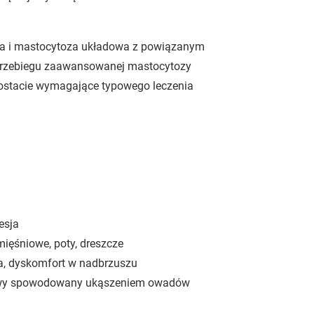
na i mastocytoza układowa z powiązanym
przebiegu zaawansowanej mastocytozy
postacie wymagające typowego leczenia
esja
mięśniowe, poty, dreszcze
a, dyskomfort w nadbrzuszu
chowy spowodowany ukąszeniem owadów