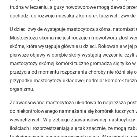
trudna w leczeniu, a guzy nowotworowe mogą dawać przerzu
dochodzi do rozwoju mięsaka z komórek tucznych, zwykle
U dzieci zwykle występuje mastocytoza skórna, natomiast
Mastocytoza skórna nie jest rodzajem nowotworu złośliwe
skórne, które występuje głównie u dzieci. Rokowanie w jej 
pierwsze objawy w obrębie skóry wystąpią wcześnie, czyli 
mastocytozy skórnej komórki tuczne gromadzą się tylko w 
przeżycia od momentu rozpoznania choroby nie różni się o
przypadku mastocytozy układowej nadmiar komórek tucznyc
organizmu.
Zaawansowana mastocytoza układowa to najcięższa postać
do niekontrolowanego namnażania się komórek tucznych w
wewnętrznych. W przebiegu zaawansowanej mastocytozy k
ilościach i rozprzestrzeniają się tak znacznie, że mogą z
funkcjonowanie narządów wewnętrznych. W przypadku os