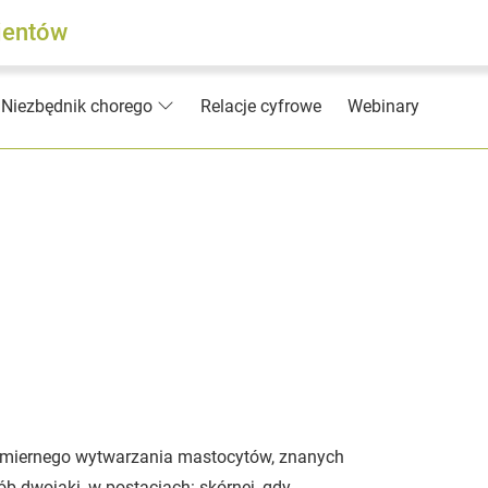
jentów
Relacje cyfrowe
Webinary
Niezbędnik chorego
admiernego wytwarzania mastocytów, znanych
b dwojaki, w postaciach: skórnej, gdy