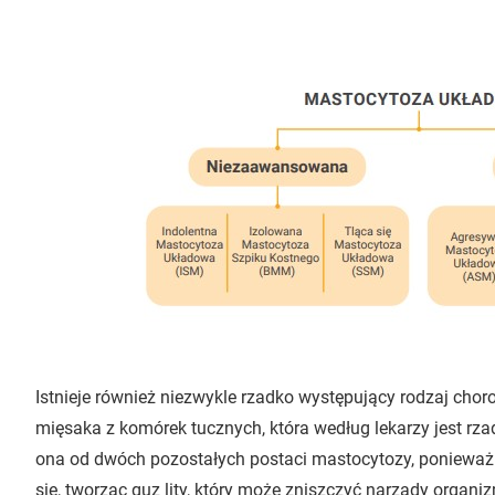
Istnieje również niezwykle rzadko występujący rodzaj ch
mięsaka z komórek tucznych, która według lekarzy jest rza
ona od dwóch pozostałych postaci mastocytozy, poniewa
się, tworząc guz lity, który może zniszczyć narządy organi