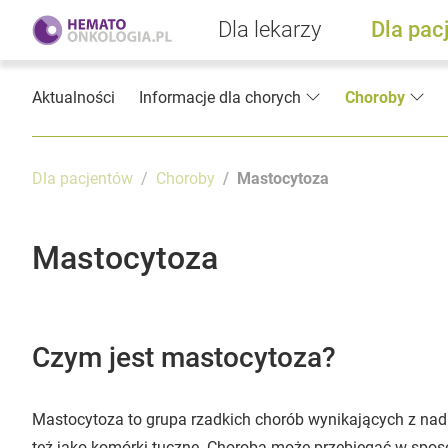
Dla lekarzy
Dla pac
Aktualności
Informacje dla chorych
Choroby
Dla pacjentów
Choroby
Mastocytoza
Mastocytoza
Czym jest mastocytoza?
Mastocytoza to grupa rzadkich chorób wynikających z n
też jako komórki tuczne. Choroba może przebiegać w sposó