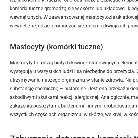
komórki tuczne gromadzą się w skórze lub układowej, kie
wewnętrznych. W zaawansowanej mastocytozie układowej 
wewnętrzne, gdzie, gromadząc się, uniemożliwiają ich pr
Mastocyty (komórki tuczne)
Mastocyty to rodzaj białych krwinek stanowiących elemen
występują u wszystkich ludzi i są niezbędne do przeżycia.
utrzymywaniu naszego organizmu w stanie zdrowia. Na prz
substancję chemiczną – histaminę. Jest ona przekaźniki
szkodliwymi skutkami reakcji alergicznej. Analogicznie, m
zakażenia pasożytami, bakteriami i innymi drobnoustroj
wszystkich częściach organizmu: w skórze, we krwi, w ko