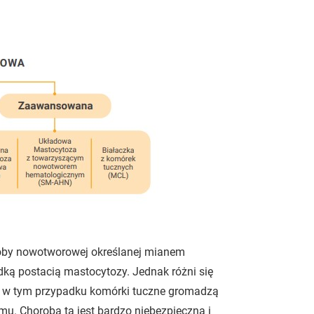
oroby nowotworowej określanej mianem
dką postacią mastocytozy. Jednak różni się
ż w tym przypadku komórki tuczne gromadzą
zmu. Choroba ta jest bardzo niebezpieczna i