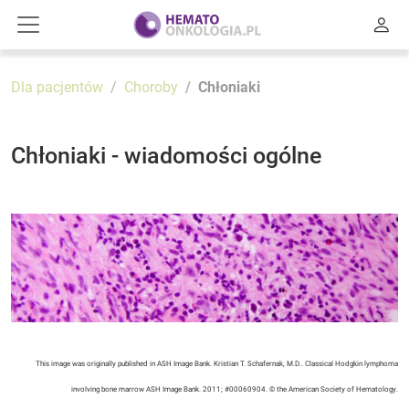
Dla pacjentów
Choroby
Chłoniaki
Chłoniaki - wiadomości ogólne
This image was originally published in ASH Image Bank. Kristian T. Schafernak, M.D.. Classical Hodgkin lymphoma
involving bone marrow ASH Image Bank. 2011; #00060904. © the American Society of Hematology.