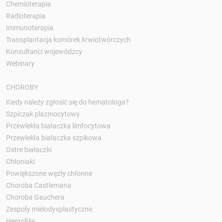
Chemioterapia
Radioterapia
Immunoterapia
Transplantacja komórek krwiotwórczych
Konsultanci wojewódzcy
Webinary
CHOROBY
Kiedy należy zgłosić się do hematologa?
Szpiczak plazmocytowy
Przewlekła białaczka limfocytowa
Przewlekła białaczka szpikowa
Ostre białaczki
Chłoniaki
Powiększone węzły chłonne
Choroba Castlemana
Choroba Gauchera
Zespoły mielodysplastyczne
Hemofilia