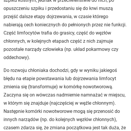
szpiku kostnym, jednak w przeciwieństwie do nich, po
opuszczeniu szpiku i przedostaniu się do krwi muszą
przejść dalsze etapy dojrzewania, w czasie którego
nabierają cech koniecznych do pełnionych przez nie funkcji.
Część limfocytów trafia do grasicy, część do węzłów
chłonnych, w kolejnych etapach część z nich zajmuje
pozostałe narządy człowieka (np. układ pokarmowy czy
oddechowy).
Do rozwoju chłoniaka dochodzi, gdy w wyniku jakiegoś
błędu na etapie powstawania lub dojrzewania limfocyt
zmienia się (transformuje) w komórkę nowotworową.
Zaczyna się on wówczas nadmiernie namnażać w miejscu,
w którym się znajduje (najczęściej w węźle chłonnym).
Następnie komórki nowotworowe mogą się przenosić do
innych narządów (np. do kolejnych węzłów chłonnych),
czasem zdarza się, że zmiana początkowa jest tak duża, że