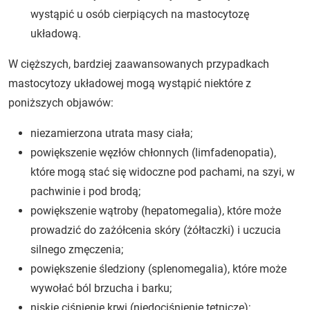
wystąpić u osób cierpiących na mastocytozę
układową.
W cięższych, bardziej zaawansowanych przypadkach
mastocytozy układowej mogą wystąpić niektóre z
poniższych objawów:
niezamierzona utrata masy ciała;
powiększenie węzłów chłonnych (limfadenopatia),
które mogą stać się widoczne pod pachami, na szyi, w
pachwinie i pod brodą;
powiększenie wątroby (hepatomegalia), które może
prowadzić do zażółcenia skóry (żółtaczki) i uczucia
silnego zmęczenia;
powiększenie śledziony (splenomegalia), które może
wywołać ból brzucha i barku;
niskie ciśnienie krwi (niedociśnienie tętnicze);