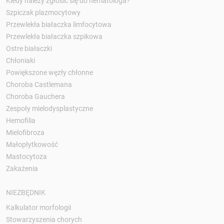
Kiedy należy zgłosić się do hematologa?
Szpiczak plazmocytowy
Przewlekła białaczka limfocytowa
Przewlekła białaczka szpikowa
Ostre białaczki
Chłoniaki
Powiększone węzły chłonne
Choroba Castlemana
Choroba Gauchera
Zespoły mielodysplastyczne
Hemofilia
Mielofibroza
Małopłytkowość
Mastocytoza
Zakażenia
NIEZBĘDNIK
Kalkulator morfologii
Stowarzyszenia chorych