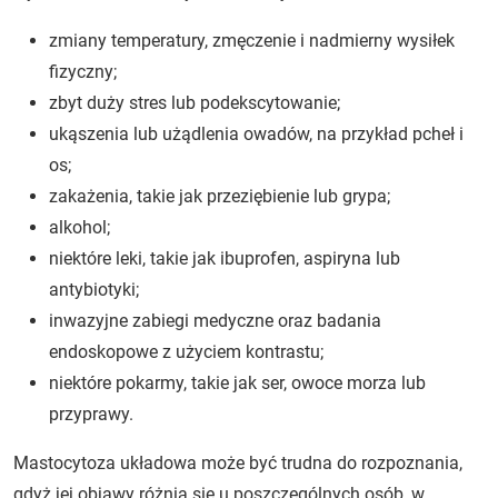
zmiany temperatury, zmęczenie i nadmierny wysiłek
fizyczny;
zbyt duży stres lub podekscytowanie;
ukąszenia lub użądlenia owadów, na przykład pcheł i
os;
zakażenia, takie jak przeziębienie lub grypa;
alkohol;
niektóre leki, takie jak ibuprofen, aspiryna lub
antybiotyki;
inwazyjne zabiegi medyczne oraz badania
endoskopowe z użyciem kontrastu;
niektóre pokarmy, takie jak ser, owoce morza lub
przyprawy.
Mastocytoza układowa może być trudna do rozpoznania,
gdyż jej objawy różnią się u poszczególnych osób, w